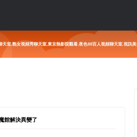
天室,熟女視頻秀聊天室,東京熱影院觀看,夜色88百人視頻聊天室,視訊美女
魔館解決異變了