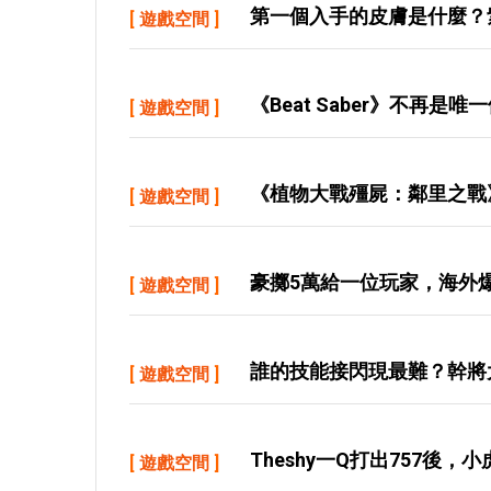
第一個入手的皮膚是什麼？
[
遊戲空間
]
《Beat Saber》不再是唯
[
遊戲空間
]
《植物大戰殭屍：鄰里之戰》現
[
遊戲空間
]
豪擲5萬給一位玩家，海外
[
遊戲空間
]
誰的技能接閃現最難？幹將
[
遊戲空間
]
Theshy一Q打出757後
[
遊戲空間
]