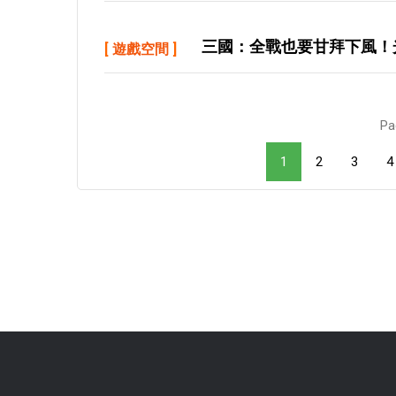
三國：全戰也要甘拜下風！
[
遊戲空間
]
Pa
1
2
3
4