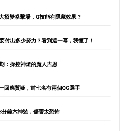
大招變拳擊場，Q技能有隱藏效果？
揍要付出多少努力？看到這一幕，我懂了！
6期：操控神燈的魔人吉恩
一回應質疑，前七名有兩個QG選手
3分鐘六神裝，傷害太恐怖