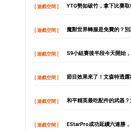
YTG勢如破竹，拿下比賽
[
遊戲空間
]
魔獸世界轉服是免費的？別
[
遊戲空間
]
S9小組賽後半段今天開始，
[
遊戲空間
]
節目效果來了！文森特透露
[
遊戲空間
]
和平精英最吃配件的武器？大
[
遊戲空間
]
EStarPro成功延續六連
[
遊戲空間
]