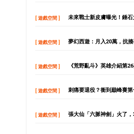
未來戰士新皮膚曝光！錘石
[
遊戲空間
]
夢幻西遊：月入20萬，抗
[
遊戲空間
]
《荒野亂斗》英雄介紹第2
[
遊戲空間
]
刺痛要退役？衝到巔峰賽第
[
遊戲空間
]
張大仙「六脈神劍」火了，
[
遊戲空間
]