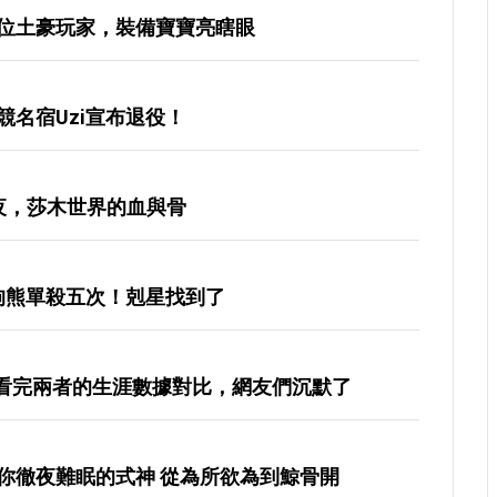
位土豪玩家，裝備寶寶亮瞎眼
名宿Uzi宣布退役！
夜，莎木世界的血與骨
被狗熊單殺五次！剋星找到了
？看完兩者的生涯數據對比，網友們沉默了
你徹夜難眠的式神 從為所欲為到鯨骨開