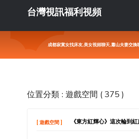
台灣視訊福利視頻
成都寂寞女找床友,美女視頻聊天,蕭山夫妻交換聊
位置分類 : 遊戲空間 ( 375 )
《東方紅輝心》這次輪到紅
[
遊戲空間
]