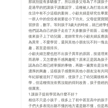
那就別提有多驕傲了。所以很多父母為了不讓孩子
是過早的把讓孩子讀書認字，這種被人為打造出來
生活中有不少這樣的案例，小顧夫婦是研究生畢業
一群人中的佼佼者就要從小下功夫。父母從寶寶開
習拼音，數字。等到孩子3歲大的時候，就已經學
他們認為自己的孩子走在了大多數孩子前面，這種
後來孩子上了幼兒園，老師常常向小顧夫婦反應孩
為異常，不愛學習，還與其他小朋友玩不到一塊去
趣，甚至是很排斥。
小顧夫婦怎麼也想不出孩子異常的原因，按道理來
而易舉，又怎麼會不感興趣呢？原來正是因為孩子
認為自己都已經掌握的事物，再聽一遍實在是沒有
濃厚的興趣，這樣孩子感覺和其他小朋友沒有共同
年紀卻被送到了培訓班，使孩子上了幼兒園後根本
學，但這種情況依舊沒能的得到改善，孩子曾經的
很厲害。
1.讓孩子提前學習為什麼不好？
相信不只是小孩子，很多上了初中甚至高中的孩子
子們大多表現出聽不懂的地方還是聽不懂，但是再