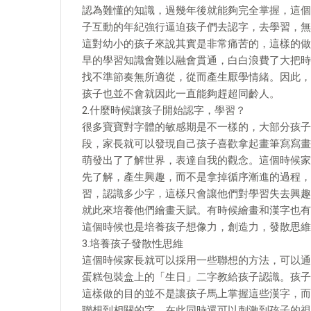
認為難懂的知識，過幾年後就能夠完全掌握，這個
子互動的年紀強行逼迫孩子們去認字，去學習，無
這對幼小的孩子來說其實是非常痛苦的，這樣的做
早的學習知識會難以融會貫通，白白浪費了大把時
找不準節奏無所適從，從而產生厭學情緒。因此，
孩子也並不會就因此一直能夠趕超同齡人。
2.什麼時候讓孩子開始認字，學習？
很多寶寶對字體的敏感期是不一樣的，大部分孩子
段，家長就可以發現自己孩子喜歡拿起畫筆寫寫畫
萌發出了了解世界，表達自我的觀念。這個時候家
先了解，產生興趣，而不是拿掉循序漸進的過程，
習，認識多少字，這樣只會讓他們對學習失去興趣
就此來培養他們繪畫天賦。有時候繪畫和漢字也有
這個時候也是培養孩子想像力，創造力，發散思維
3.培養孩子發散性思維
這個時候家長就可以採用一些聯想的方法，可以通
蛋糕包裝盒上的「生日」二字教給孩子認識。孩子
這樣做的目的並不是讓孩子馬上掌握這些漢字，而
聯想到相關的字。在此同時還可以刺激到孩子的視