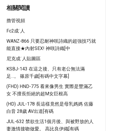
相關閱讀
擼管視頻
Fc2成˙人
WANZ-866 只要忍耐神咲詩織的超強技巧就
能直接★內射SEX! 神咲詩織[中
尼克成˙人貼圖區
KSBJ-143 在這之後、只有老公無法滿
足…。 篠原千歲[有碼中文字幕]
(FHD) HND-775 看來像男生 實際是豐滿乙
女 不擅長拒絕的超M女巨根高
(HD) JUL-178 長這樣竟然是母乳媽媽 佐藤
白音 28歲 AV出道[有碼
JUL-632 禁欲生活1個月後、與被野放的人
妻激情接吻做愛。 高比良伊織[有碼