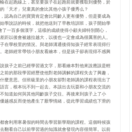
輸在起跑線上，甚至要孩子在起跑前就要獲取到優勢，於
的「天才」兒童真的會比其他小孩子優秀么？
，認為自己的寶寶肯定會比同齡人更有優勢，但是要成為
始學說話的時候，就把他送到了早教培訓班，孩子開始學
會了一百多個漢字，這樣的成績使得小顧夫婦特別開心，
差距以後會被越拉越大，以後也一定會成為很厲害的人。
子在學校里的情況。與老師溝通後得知孩子經常表現得行
。老師經常帶領小朋友看繪本，但是孩子卻表現得不感興
說孩子之前已經學習過文字，那看繪本對他來說應該是輕
之前的那段學習經歷使他對老師講解的課程失去了興趣，
什麼意思。但班級里的小朋友卻對老師講的課程表現出了
語言，根本玩不到一起去。本該出去玩耍和小朋友交流的
不知道如何與其他同齡孩子交往。再後來到孩子上了小
優越感反而使他產生了厭學情緒，從此學習成績也下滑的
都會利用寒暑假的時間去學習新學期的課程。這個時候孩
去翻看自己以前學習過的知識就會發現內容很簡單。以前