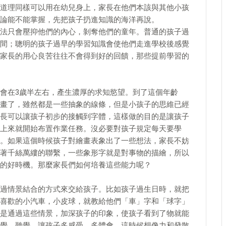
道理同樣可以用在幼兒身上，家長在他們本該與其他小孩
論能不能掌握，先把孩子扔進知識的海洋再說。
法只會壓抑他們的內心，剝奪他們的童年。普通的孩子過
間；聰明的孩子過早的學習知識會使他們走進學校後感覺
家長的用心良苦往往不會得到好的回饋，那些提前學習的
會在3歲半左右，產生濃厚的求知慾望。到了這個年齡
畫了，雖然都是一些抽象的線條，但是小孩子的思維已經
長可以讓孩子初步的接觸到字體，這樣做的目的是讓孩子
上來就開始布置作業任務。沒必要對孩子規定每天要學
。如果這個時候孩子對繪畫表象出了一些想法，家長不妨
著千絲萬縷的聯繫，一些象形字就是對事物的描繪，所以
的好時機。那麼家長們如何培養這些能力呢？
過情景結合的方式來交給孩子。比如孩子過生日時，就把
喜歡的小汽車，小皮球，就教給他們「車」字和「球字」
是通過這些情景，加深孩子的印象，使孩子看到了物就能
覺，聽覺，讓孩子多感受，多體會，這時候想像力和發散