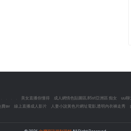
.
.
.
.
美女直播你懂得
成人網情色貼圖區,85st亞洲區 痴女
uu
費av
線上直播成人影片
人妻小說黃色片網址電影,透明內衣褲走秀