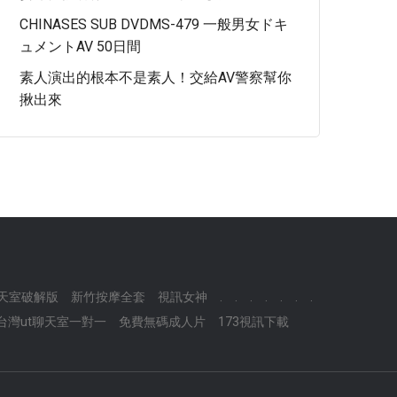
CHINASES SUB DVDMS-479 一般男女ドキ
ュメントAV 50日間
素人演出的根本不是素人！交給AV警察幫你
揪出來
聊天室破解版
新竹按摩全套
視訊女神
.
.
.
.
.
.
.
台灣ut聊天室一對一
免費無碼成人片
173視訊下載