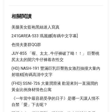
相關閱讀
美腿美女藍袍黑絲迷人寫真
241GAREA-533 瑪麗娜[有碼中文字幕]
色情夫妻群QQ群
JUY-855 「喔、太太…牛仔褲破了呦！！」 巨臀桃
尻太太的開穴牛仔褲着衣性交
(HD) NASH-191 豐滿巨乳巨臀熟女激烈抽撞大量內
射噴精[有碼高清中文字
(FHD) SSNI-726 大量潤滑液 歡迎來到一直濕潤的
黃金比例身材情色公寓
《一年當中最容易受孕的日子》是哪一天讓人情不
自禁「愛」下去呢？