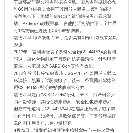
了該藥品研製公司吉利德的拒絕。因為吉利德擔心允
許GS用於貓身上會損害其用於人體身上獲利的能力。
萬般無奈下，絕望的貓奴隸們被迫轉向黑市尋求幫
助。Pedersen教授聲稱，在他的研究助推下，全世界
有1萬隻貓已經使用GS治療貓傳腹。
瑞德西韋由GS優化而來，是否具有副作用還沒有足夠
證據
2012年，吉利德發表了關鍵化合物GS-441524的相關
報道，該化合物顯示了廣泛的抗病毒活性，針對甲型
流感、人流感以及SARS-CoV等均有效果。
2012年埃博拉疫情肆虐時，GS-441525曾用於人體臨
床試驗。然而，試驗失敗了。後來一些獸醫科學家發
現GS-441524對治療貓傳腹非常有效。
瑞德西韋是由GS-441524磷酸化而來的，隨著研發人
員不斷修飾，其活性越來越高，安全性也越來越好。
但是有報道稱，GS-441524用在貓身上出現了或多或
少的副作用，如複發、導致創傷等等。而關於瑞德西
韋的副作用目前只有少量研究。
4月26日，深圳婦幼保健院生殖醫學中心主任李雪梅