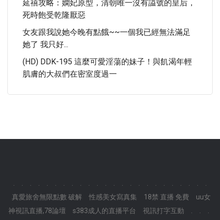
延禧攻略：嫻妃原型，清朝唯一沒有謚號的皇后，
死時飽受乾隆厭惡
女友跟我說她今晚有點餓~~一個我已經無法滿足
她了 我只好...
(HD) DDK-195 這麼可愛淫蕩的妹子！與飢渴年輕
肌膚的大叔們在密室度過一
.
.
.
.
.
.
.
.
.
.
.
.
.
.
.
.
.
.
.
.
.
.
.
.
真愛旅舍無限點數 破解
性感美女寫真集
18禁 直播 免費
uu女
神視訊直播,78論壇
s383成人的直播平台
視訊打字互動
.
.
.