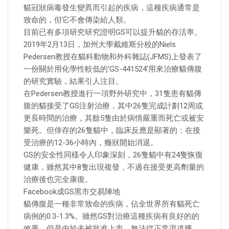
貓冠狀病毒發生變異而引起的疾病，這種疾病通常是
致命的，但它不會傳染給人類。
目前已有多項研究研究證明GS可以提升貓的存活率。
2019年2月13日，加州大學戴維斯分校的Niels
Pedersen教授在貓科動物和外科雜誌(JFMS)上發表了
一份關於用化學性較低的’GS-441524′用來治療貓傳腹
的研究實驗，結果引人注目。
在Pedersen教授進行一項野外研究中，31隻患有貓傳
腹的貓接受了GS注射治療，其中26隻完成計劃12周或
更長時間的治療，其餘5隻由於病情嚴重而死亡或被安
樂死。但倖存的26隻貓中，臨床反應是顯著的：在接
受治療的12-36小時內，癥狀開始消退。
GS的安全性同樣令人印象深刻，26隻貓中有24隻恢復
健康，雖然其中8隻出現複發，不過在接受更高劑量的
治療後也完全康復。
Facebook成GS黑市交易陣地
貓傳腹是一種非常致命的疾病，佔全世界所有貓死亡
病例的0.3-1.3%。雖然GS對治療這種疾病有良好的的
效果，但是由於未被批准上市，無法從正常渠道獲