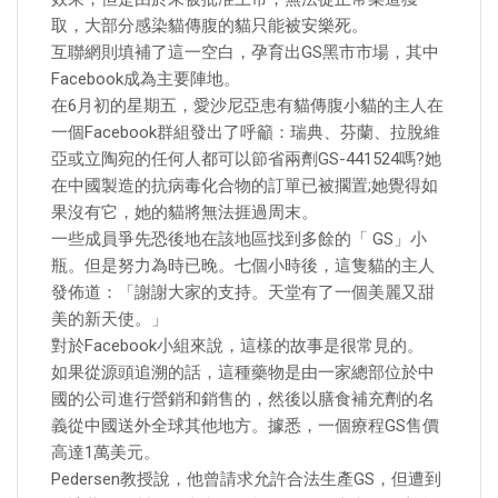
取，大部分感染貓傳腹的貓只能被安樂死。
互聯網則填補了這一空白，孕育出GS黑市市場，其中
Facebook成為主要陣地。
在6月初的星期五，愛沙尼亞患有貓傳腹小貓的主人在
一個Facebook群組發出了呼籲：瑞典、芬蘭、拉脫維
亞或立陶宛的任何人都可以節省兩劑GS-441524嗎?她
在中國製造的抗病毒化合物的訂單已被擱置;她覺得如
果沒有它，她的貓將無法捱過周末。
一些成員爭先恐後地在該地區找到多餘的「 GS」小
瓶。但是努力為時已晚。七個小時後，這隻貓的主人
發佈道：「謝謝大家的支持。天堂有了一個美麗又甜
美的新天使。」
對於Facebook小組來說，這樣的故事是很常見的。
如果從源頭追溯的話，這種藥物是由一家總部位於中
國的公司進行營銷和銷售的，然後以膳食補充劑的名
義從中國送外全球其他地方。據悉，一個療程GS售價
高達1萬美元。
Pedersen教授說，他曾請求允許合法生產GS，但遭到