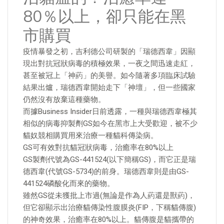
80％以上，卻只能在黑
市購買
疫情暴發之初，吉利德公司研製的「瑞德西韋」因顯
現出對抗冠狀病毒的積極效果，一夜之間迅速走紅，
甚至被冠上「神葯」的美譽。如今隨著多項臨床試驗
結果出爐，瑞德西韋開始走下「神壇」，但一些國家
仍然沒有放棄這種藥物。
而據Business Insider日前透露，一種與瑞德西韋極其
相似的病毒抑製劑GS如今在黑市上大受歡迎，被不少
貓奴競相購買用來治療一種貓科傳染病。
GS可有效對抗貓冠狀病毒，治癒率在80%以上
GS製劑代號為GS-441524(以下簡稱GS)，而它正是瑞
德西韋(代號GS-5734)的前身。瑞德西韋則是由GS-
441524磷酸化而來的藥物。
雖然GS從未獲批上市過(無論是作為人葯還是獸葯)，
但它卻顯示出治療貓傳染性腹膜炎(FIP，下稱貓傳腹)
的神奇效果，治癒率在80%以上。貓傳腹是貓攜帶的